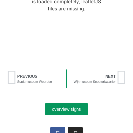
is loaded completely, leafletJS
files are missing.
PREVIOUS
NEXT
Stadsmuseum Woerden
Wijkmuseum Soesterkwartier
overview signs