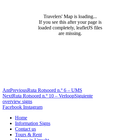
Travelers' Map is loading...
If you see this after your page is
loaded completely, leafletJS files
are missing.
Ant
Previous
Ruta Rotsoord n.º 6 – UMS
Next
Ruta Rotsoord n.º 10 – Verloop
Siguiente
overview signs
Facebook
Instagram
Home
Information Signs
Contact us
Tours & Rent