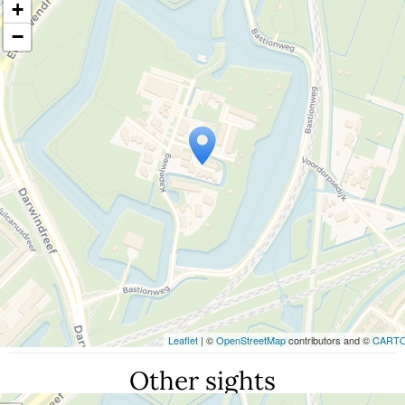
+
−
Travelers' Map wird geladen …
Wenn du dies siehst, nachdem deine Seite
vollständig geladen wurde, fehlen
leafletJS-Dateien.
Leaflet
| ©
OpenStreetMap
contributors and ©
CART
Other sights