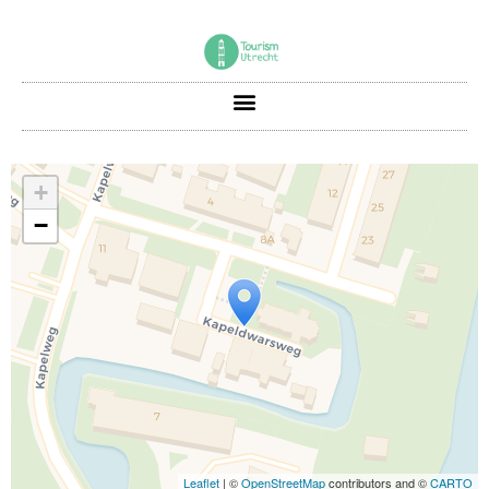
+
−
Travelers' Map wird geladen …
Wenn du dies siehst, nachdem deine
Seite vollständig geladen wurde,
fehlen leafletJS-Dateien.
Leaflet
| ©
OpenStreetMap
contributors and ©
CARTO