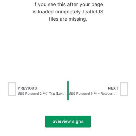
If you see this after your page
is loaded completely, leafletJS
files are missing.
PREVIOUS
NEXT
路线 Rotsoord 2 号：Trip (Lùxiàn Rotsoord 2 hào: Trip)
路线 Rotsoord 8 号 – Rotsoort (Lùxiàn Rotsoord 8 hào – Rotsoort)
overview signs