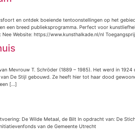
foort en ontdek boeiende tentoonstellingen op het gebied
en een breed publieksprogramma. Perfect voor kunstliefhebb
: Nee Website: https://www.kunsthalkade.nl/nl Toegangspr
huis
van Mevrouw T. Schröder (1889 – 1985). Het werd in 1924 d
van De Stijl gebouwd. Ze heeft hier tot haar dood gewoond
‘een […]
oering: De Wilde Metaal, de Bilt In opdracht van: De Stic
nitiatievenfonds van de Gemeente Utrecht