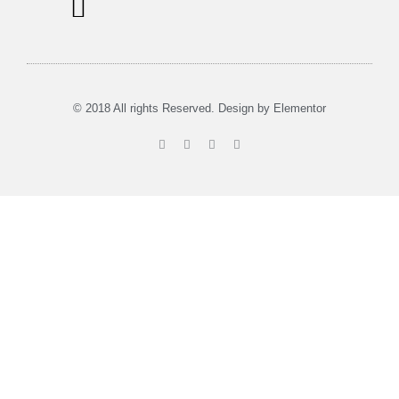
Musea in Utrecht
Tours & Verhuur
© 2018 All rights Reserved. Design by Elementor