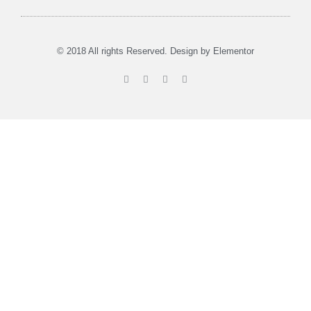
Musea in Utrecht
Tours & Verhuur
© 2018 All rights Reserved. Design by Elementor