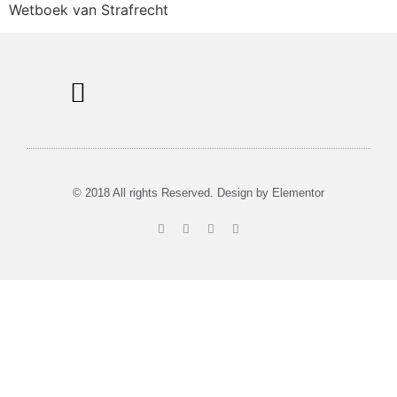
Wetboek van Strafrecht
Musea in Utrecht
Tours & Verhuur
© 2018 All rights Reserved. Design by Elementor