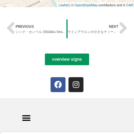
Leaflet
| ©
OpenStreetMap
contributors and ©
CAR
PREVIOUS
NEXT
シック・センペル (Shikku Senperu)
ラインアウエンの小さなティーハウス (Rainauen no chiisana tīhausu)
overview signs