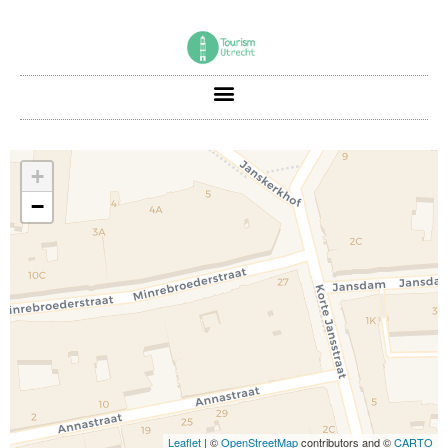
+
−
Travelers' Map is loading...
If you see this after your page is loaded
completely, leafletJS files are missing.
Leaflet
| ©
OpenStreetMap
contributors and ©
CARTO