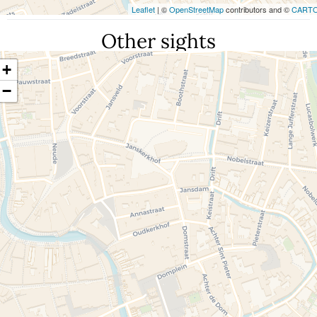
Leaflet
| ©
OpenStreetMap
contributors and ©
CART
Other sights
+
−
Travelers' Map is loading...
If you see this after your page is loaded
completely, leafletJS files are missing.