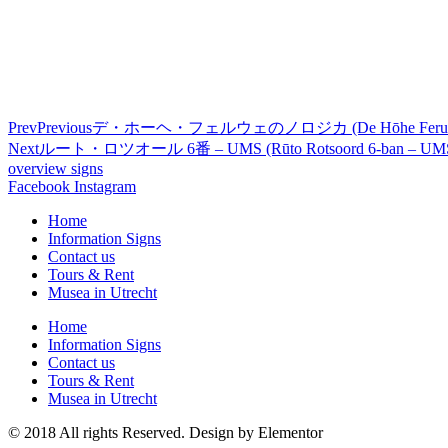
Prev
Previous
デ・ホーヘ・フェルウェのノロジカ (De Hōhe Feruwe no
Next
ルート・ロツオール 6番 – UMS (Rūto Rotsoord 6-ban – UM
overview signs
Facebook
Instagram
Home
Information Signs
Contact us
Tours & Rent
Musea in Utrecht
Home
Information Signs
Contact us
Tours & Rent
Musea in Utrecht
© 2018 All rights Reserved. Design by Elementor