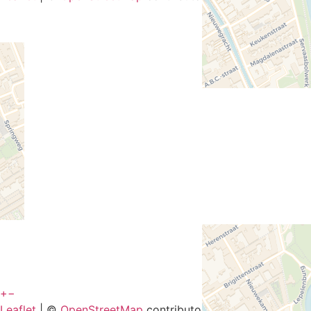
+
−
Leaflet
| ©
OpenStreetMap
contributors and ©
CARTO