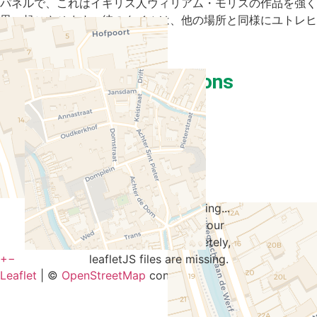
パネルで、これはイギリス人ウィリアム・モリスの作品を強く
思い起こさせます。彼のタイルは、他の場所と同様にユトレヒ
トでも焼かれました。
Nearby recommendations
Travelers' Map is loading...
If you see this after your
page is loaded completely,
+
−
leafletJS files are missing.
Leaflet
| ©
OpenStreetMap
contributors and ©
CARTO