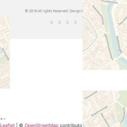
© 2018 All rights Reserved. Design by Elementor
+
−
Leaflet
| ©
OpenStreetMap
contributors and ©
CARTO