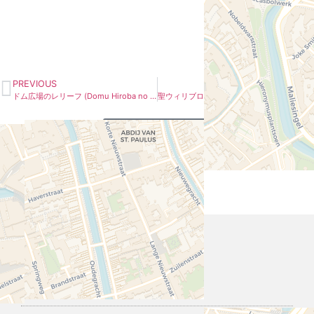
PREVIOUS
NEXT
ドム広場のレリーフ (Domu Hiroba no Rerīfu)
聖ウィリブロード教会 (Sei Uiriburōdo Kyōkai)
overview signs
Information Signs
Tours & Rent
Musea in Utrecht